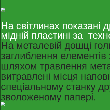
На світлинах показані 
мідній пластині за техн
На металевій дошці го
заглиблення елементів
шляхом травлення мета
витравлені місця напо
спеціальному станку др
зволоженому папері.