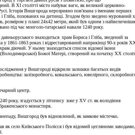
ий. В ХI столітті місто набуває ваги, як великий церковно-
Русі. Історія Вишгорода нерозривно пов'язана з іменами перших
і Гліба, похованих на дитинці. Згодом було зведено мурований 
в, розміром у плані 24x42 метри, який був одним з найвеличніши
вано під час монголо-татарської навали 1240 року.
і давньоруського знаходиться храм Бориса і Гліба, зведений за
а у 1861-1863 роках і відреставрований наприкінці 90-х років Х
 храм діючий. У ньому знаходиться список відомої ікони
(Володимирської) Божої Матері, створений на початку ХХ століт
ослідження у Вишгороді відкрили залишки багатьох видів
робництва: залізоробного, ковальського, ювелірного, склоробног
нчарний центр.
40 року, згадується у літопису вже у ХV ст. як володіння
раженського монастиря.
занепаду, Вишгород був відновлений, як замкове містечко.
ав як село Київського Полісся і був відомий цегляними заводами
ї.