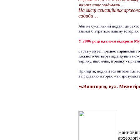
можна лише згадувати...
На місці сенсаційних археоло
садиби
…
Аби не суспільний подвиг директо
взагалі б втратило власну історію.
У 2006 році вдалося відкрити Му
Зараз у музеї працює справжній го
Кожного четверга відвідувачі можу
тарілку, вазончик, іграшку - приє
Прийдіть, подивіться витоки Київс
в прадавню історію - ви зрозумієте
м.Вишгород, вул. Межигірсь
Найновіши
археологі