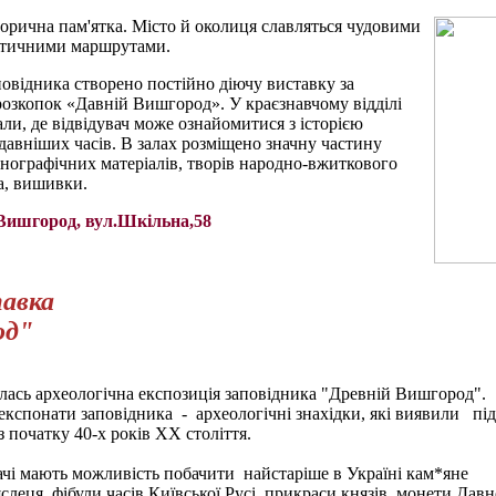
орична пам'ятка. Місто й околиця славляться
чудовими
стичними маршрутами.
повідника створено постійно діючу виставку за
розкопок «Давній Вишгород». У краєзнавчому відділі
али, де відвідувач може ознайомитися з історією
давніших часів. В залах розміщено значну частину
тнографічних матеріалів, творів народно-вжиткового
а, вишивки.
м.Вишгород, вул.Шкільна,58
тавка
од"
ась археологічна експозиція заповідника "Древній Вишгород".
експонати заповідника - археологічні знахідки, які виявили під
з початку 40-х років ХХ століття.
ачі мають можливість побачити найстаріше
в Україні кам*яне
слеця, фібули часів Київської Русі, прикраси князів, монети Давн