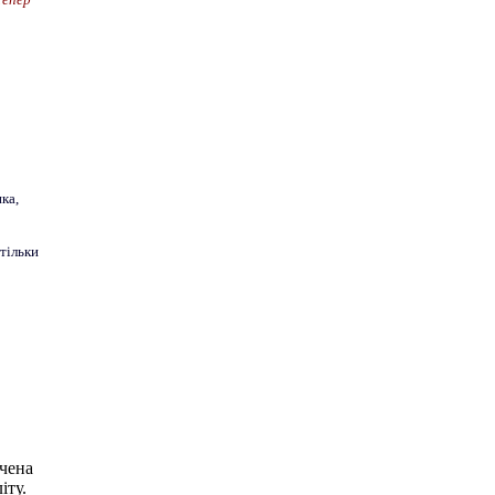
ка,
 тільки
чена
іту.