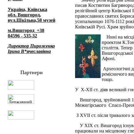
писав Костянтин Багрянородн
Україна, Київська
релігійний центр Київської 
обл. Вишгород,
православних святих Бориса 
вул.Шкільна,58 музей
усипальницю 1076-1112 рокі
Київській Русі. Храм зруйно
м.Вишгород +38
04596 - 535-32
Нині на місц
проектом К.Тон
Директор Пироженко
століття. Тепер
Ірина В*ячеславівна
Вишгородської 
Афоні.
Археологічні д
Партнери
ремісничого ви
тощо.
У Х-ХII ст. діяв великий го
Вишгород, зруйнований 12
Межигірського Спасо-Преоб
З ХVII ст. після тривалого 
У ХIХ ст. Вишгород існув
працювали на місцевому гле