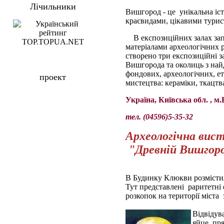
Лічильники
Вишгород - це унікальна іст
краєвидами, цікавими тури
В експозиційних залах за
матеріалами археологічних 
створено три експозиційні з
Вишгорода та околиць з най
фондових, археологічних, е
проект
мистецтва: кераміки, ткацтв
Україна, Київська обл. , 
тел. (04596)5-35-32
Археологічна вис
"Древній Вишгор
В Будинку Клюкви розмістил
Тут представлені раритетні 
розкопок на території міста 
Відвідув
яйце, пря