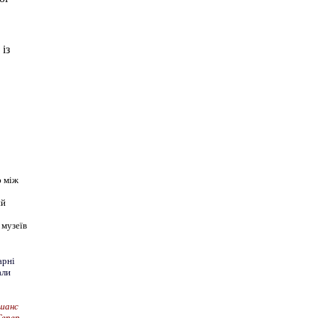
із
ю між
ий
 музеїв
арні
али
 шанс
Тепер