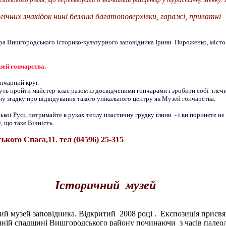
гічних знахідок нині безликі багатоповерхівки, гаражі, приватні
ра Вишгородського історико-культурного заповідника Ірини Пироженко, місто
зей гончарства.
нчарний круг.
ть пройти майстер-клас разом із досвідченими гончарами і зробити собі глечи
мну згадку про відвідування такого унікального центру як Музей гончарства.
ької Русі, потримайте в руках теплу пластичну грудку глини - і ви поринете не
, що таке Вічність.
кого Спаса,11. тел (04596) 25-315
Історичний музей
й музей заповідника. Відкритий 2008 році . Експозиція присвя
чній спадщині Вишгородського району починаючи з часів палеол