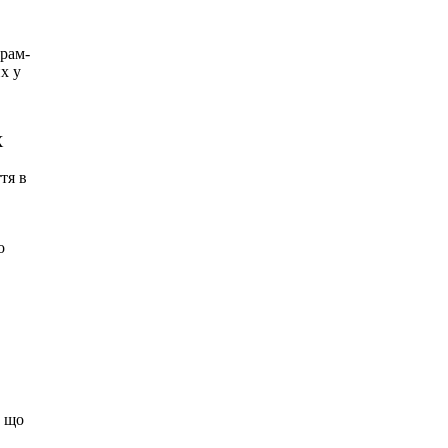
храм-
х у
Х
тя в
о
, що