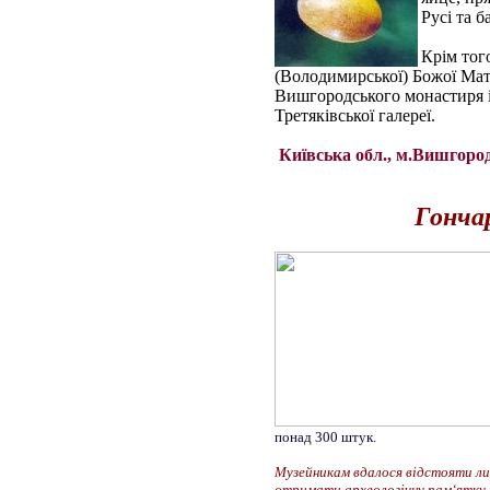
Русі та 
Крім тог
(Володимирської) Божої Матер
Вишгородського монастиря і
Третяківської галереї.
Київська обл., м.Вишгород,
Гончар
понад 300 штук.
Музейникам вдалося відстояти лиш
отримати археологічну пам‘ятку 