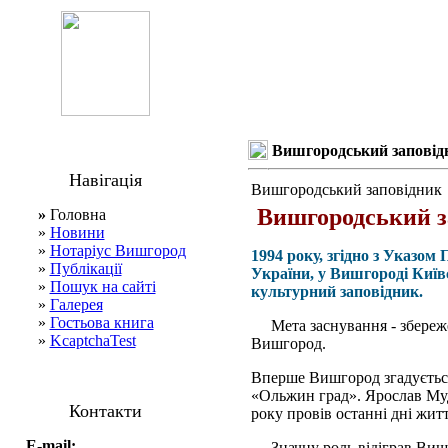
Вишгородський заповід
Навігація
Вишгородський заповідник
Вишгородський з
»
Головна
»
Новини
»
Нотаріус Вишгород
1994 року, згідно з Указо
»
Публікації
України, у Вишгороді Київ
»
Пошук на сайті
культурний заповідник.
»
Галерея
»
Гостьова книга
Мета заснування - збереже
»
KcaptchaTest
Вишгород.
Вперше Вишгород згадується 
«Ольжин град». Ярослав Муд
Контакти
року провів останні дні житт
E-mail:
Значну роль відіграв Вишг