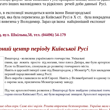
багато інших маловідомих та рідкісних речей доби давньої Русі.
о, в експозиції знаходиться копія ікони Вишгородської
і, яка була перевезена до Київської Русі в Х ст. була викрадена 
 вивезена у Володимир. Зараз ця ікона найцінніший експонат
 вул. Шкільна,58, тел. (04496) 54-179
ний центр періоду Київської Русі
Вишгород - колискова українського гончарства. Унікальні
глини, що лежить просто під ногами, тихе плесо Дніпра, яке було артеріє
Русю та Візантією, спонукали до розвитку гончарного міста.
Навіть в царській імперії саме під Вишгородом, у Межигір*ї, був закладен
перший парцеляновий завод Росії.
Його вироби славилися по всій Європі. Навіть у Великобританії в одному із
є окрема зала, присвячена Межигірському заводу.
Під час археологічних розкопок у
Вишгороді було знайдено унікальні гонч
горни епохи Київської Русі, які були варварські знищені.Археологі нарахув
е один горн. Саме він і вцілів. Решта втрачена безповоротно. Україна мала
світового рівня, що перетворила б звичайний райцентр у туристичну Мекку. 