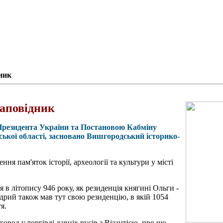
ник
аповідник
м Президента України та Постановою Кабміну
ської області, засновано Вишгородський історико-
ння пам'яток історії, археології та культури у місті
в літопису 946 року, як резиденція княгині Ольги -
рий також мав тут свою резиденцію, в якій 1054
я.
ород у торгівлі давніх русів з Візантією, про що