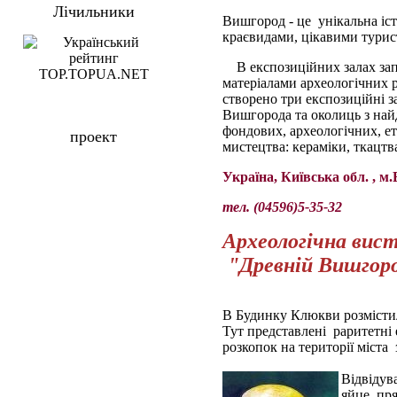
Лічильники
Вишгород - це унікальна іст
краєвидами, цікавими тури
В експозиційних залах за
матеріалами археологічних 
створено три експозиційні з
Вишгорода та околиць з най
фондових, археологічних, е
проект
мистецтва: кераміки, ткацтв
Україна, Київська обл. , 
тел. (04596)5-35-32
Археологічна вис
"Древній Вишгор
В Будинку Клюкви розмістил
Тут представлені раритетні 
розкопок на території міста 
Відвідув
яйце, пря