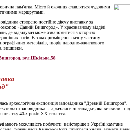
орична пам'ятка. Місто й околиця славляться
чудовими
стичними маршрутами.
повідника створено постійно діючу виставку за
розкопок «Давній Вишгород». У краєзнавчому відділі
али, де відвідувач може ознайомитися з історією
давніших часів. В залах розміщено значну частину
тнографічних матеріалів, творів народно-вжиткового
а, вишивки.
м.Вишгород, вул.Шкільна,58
тавка
од"
ась археологічна експозиція заповідника "Древній Вишгород".
експонати заповідника - археологічні знахідки, які виявили під
з початку 40-х років ХХ століття.
ачі мають можливість побачити найстаріше
в Україні кам*яне
слеця, фібули часів Київської Русі, прикраси князів, монети Давн