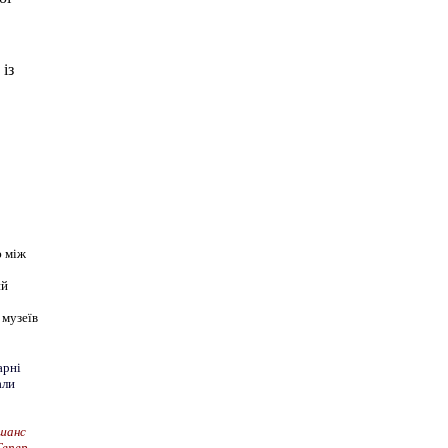
із
ю між
ий
 музеїв
арні
али
 шанс
Тепер