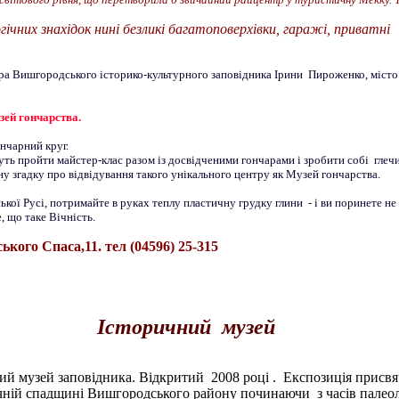
гічних знахідок нині безликі багатоповерхівки, гаражі, приватні
ра Вишгородського історико-культурного заповідника Ірини Пироженко, місто
зей гончарства.
нчарний круг.
ть пройти майстер-клас разом із досвідченими гончарами і зробити собі глечи
мну згадку про відвідування такого унікального центру як Музей гончарства.
ької Русі, потримайте в руках теплу пластичну грудку глини - і ви поринете не
, що таке Вічність.
кого Спаса,11. тел (04596) 25-315
Історичний музей
й музей заповідника. Відкритий 2008 році . Експозиція присвя
чній спадщині Вишгородського району починаючи з часів палеол