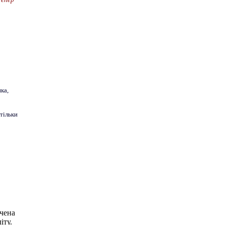
ка,
 тільки
чена
іту.