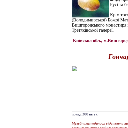
Русі та 
Крім тог
(Володимирської) Божої Матер
Вишгородського монастиря і
Третяківської галереї.
Київська обл., м.Вишгород,
Гончар
понад 300 штук.
Музейникам вдалося відстояти лиш
отримати археологічну пам‘ятку 