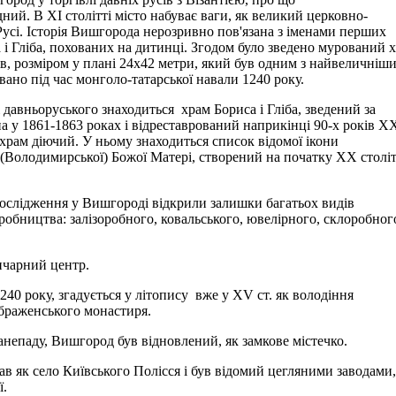
ий. В ХI столітті місто набуває ваги, як великий церковно-
Русі. Історія Вишгорода нерозривно пов'язана з іменами перших
і Гліба, похованих на дитинці. Згодом було зведено мурований 
в, розміром у плані 24x42 метри, який був одним з найвеличніши
вано під час монголо-татарської навали 1240 року.
і давньоруського знаходиться храм Бориса і Гліба, зведений за
а у 1861-1863 роках і відреставрований наприкінці 90-х років Х
 храм діючий. У ньому знаходиться список відомої ікони
(Володимирської) Божої Матері, створений на початку ХХ століт
ослідження у Вишгороді відкрили залишки багатьох видів
робництва: залізоробного, ковальського, ювелірного, склоробног
нчарний центр.
40 року, згадується у літопису вже у ХV ст. як володіння
раженського монастиря.
занепаду, Вишгород був відновлений, як замкове містечко.
ав як село Київського Полісся і був відомий цегляними заводами
ї.