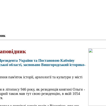
ник
аповідник
м Президента України та Постановою Кабміну
ської області, засновано Вишгородський історико-
ння пам'яток історії, археології та культури у місті
в літопису 946 року, як резиденція княгині Ольги -
рий також мав тут свою резиденцію, в якій 1054
я.
ород у торгівлі давніх русів з Візантією, про що