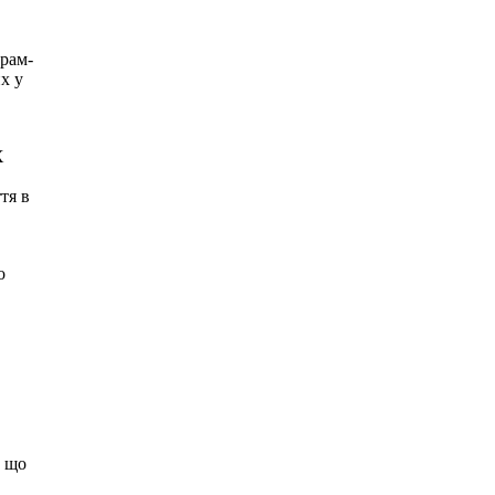
храм-
х у
Х
тя в
о
, що