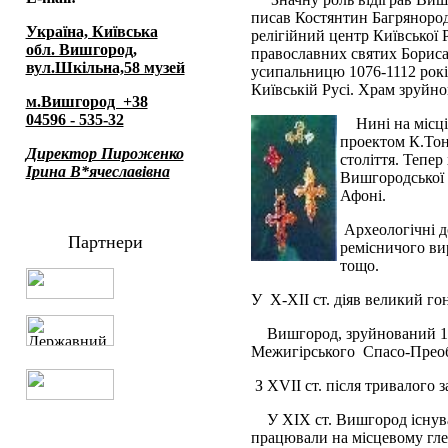
писав Костянтин Багрянородн
Україна, Київська
релігійний центр Київської 
обл. Вишгород,
православних святих Бориса 
вул.Шкільна,58 музей
усипальницю 1076-1112 рокі
Київській Русі. Храм зруйно
м.Вишгород +38
04596 - 535-32
Нині на місц
проектом К.Тон
Директор Пироженко
століття. Тепер
Ірина В*ячеславівна
Вишгородської 
Афоні.
Археологічні д
Партнери
ремісничого ви
тощо.
У Х-ХII ст. діяв великий го
Вишгород, зруйнований 12
Межигірського Спасо-Преоб
З ХVII ст. після тривалого 
У ХIХ ст. Вишгород існув
працювали на місцевому гле