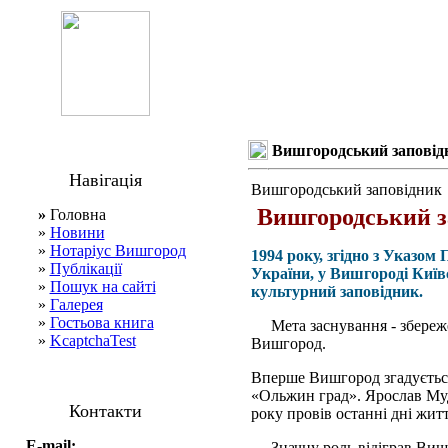
Вишгородський заповід
Навігація
Вишгородський заповідник
Вишгородський з
»
Головна
»
Новини
»
Нотаріус Вишгород
1994 року, згідно з Указо
»
Публікації
України, у Вишгороді Київ
»
Пошук на сайті
культурний заповідник.
»
Галерея
»
Гостьова книга
Мета заснування - збереже
»
KcaptchaTest
Вишгород.
Вперше Вишгород згадується 
«Ольжин град». Ярослав Муд
Контакти
року провів останні дні житт
E-mail:
Значну роль відіграв Вишг