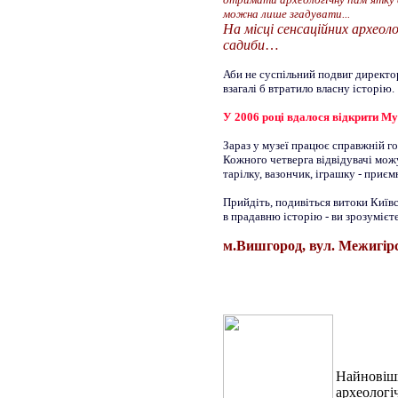
можна лише згадувати...
На місці сенсаційних археоло
садиби
…
Аби не суспільний подвиг директо
взагалі б втратило власну історію.
У 2006 році вдалося відкрити Му
Зараз у музеї працює справжній го
Кожного четверга відвідувачі можу
тарілку, вазончик, іграшку - приє
Прийдіть, подивіться витоки Київс
в прадавню історію - ви зрозумієте
м.Вишгород, вул. Межигірсь
Найновіши
археологі