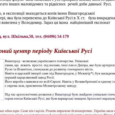
багато інших маловідомих та рідкісних речей доби давньої Русі.
о, в експозиції знаходиться копія ікони Вишгородської
і, яка була перевезена до Київської Русі в Х ст. була викрадена 
 вивезена у Володимир. Зараз ця ікона найцінніший експонат
 вул. Шкільна,58, тел. (04496) 54-179
ний центр періоду Київської Русі
Вишгород - колискова українського гончарства. Унікальні
глини, що лежить просто під ногами, тихе плесо Дніпра, яке було артеріє
Русю та Візантією, спонукали до розвитку гончарного міста.
Навіть в царській імперії саме під Вишгородом, у Межигір*ї, був закладен
перший парцеляновий завод Росії.
Його вироби славилися по всій Європі. Навіть у Великобританії в одному із
є окрема зала, присвячена Межигірському заводу.
Під час археологічних розкопок у
Вишгороді було знайдено унікальні гонч
горни епохи Київської Русі, які були варварські знищені.Археологі нарахув
е один горн. Саме він і вцілів. Решта втрачена безповоротно. Україна мала
світового рівня, що перетворила б звичайний райцентр у туристичну Мекку. 