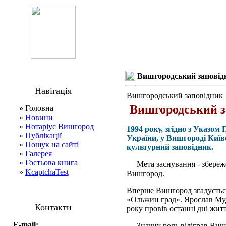
Вишгородський заповід
Навігація
Вишгородський заповідник
Вишгородський з
»
Головна
»
Новини
»
Нотаріус Вишгород
1994 року, згідно з Указо
»
Публікації
України, у Вишгороді Київ
»
Пошук на сайті
культурний заповідник.
»
Галерея
»
Гостьова книга
Мета заснування - збереже
»
KcaptchaTest
Вишгород.
Вперше Вишгород згадується 
«Ольжин град». Ярослав Муд
Контакти
року провів останні дні житт
E-mail:
Значну роль відіграв Вишг