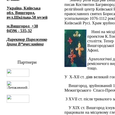
писав Костянтин Багрянородн
Україна, Київська
релігійний центр Київської 
обл. Вишгород,
православних святих Бориса 
вул.Шкільна,58 музей
усипальницю 1076-1112 рокі
Київській Русі. Храм зруйно
м.Вишгород +38
04596 - 535-32
Нині на місц
проектом К.Тон
Директор Пироженко
століття. Тепер
Ірина В*ячеславівна
Вишгородської 
Афоні.
Археологічні д
Партнери
ремісничого ви
тощо.
У Х-ХII ст. діяв великий го
Вишгород, зруйнований 12
Межигірського Спасо-Преоб
З ХVII ст. після тривалого 
У ХIХ ст. Вишгород існув
працювали на місцевому гле