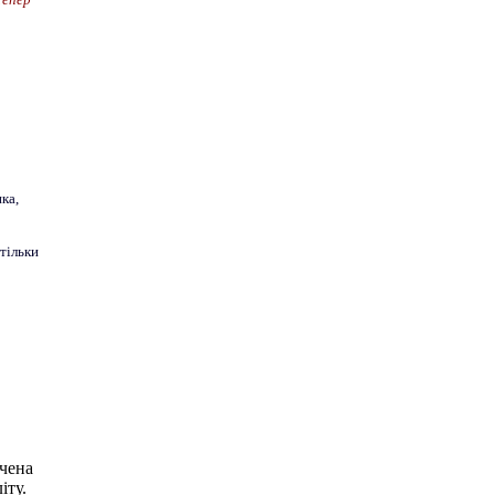
ка,
 тільки
чена
іту.