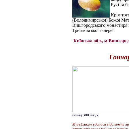
Русі та 
Крім тог
(Володимирської) Божої Матер
Вишгородського монастиря і
Третяківської галереї.
Київська обл., м.Вишгород,
Гончар
понад 300 штук.
Музейникам вдалося відстояти лиш
отримати археологічну пам‘ятку 