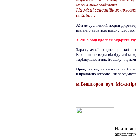
можна лише згадувати...
На місці сенсаційних археоло
садиби
…
Аби не суспільний подвиг директо
взагалі б втратило власну історію.
У 2006 році вдалося відкрити Му
Зараз у музеї працює справжній го
Кожного четверга відвідувачі можу
тарілку, вазончик, іграшку - приє
Прийдіть, подивіться витоки Київс
в прадавню історію - ви зрозумієте
м.Вишгород, вул. Межигірсь
Найновіши
археологі