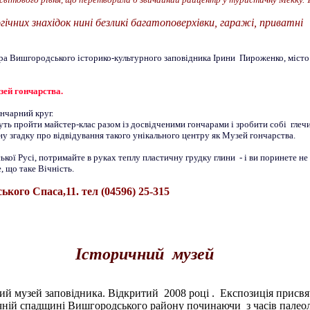
гічних знахідок нині безликі багатоповерхівки, гаражі, приватні
ра Вишгородського історико-культурного заповідника Ірини Пироженко, місто
зей гончарства.
нчарний круг.
ть пройти майстер-клас разом із досвідченими гончарами і зробити собі глечи
мну згадку про відвідування такого унікального центру як Музей гончарства.
ької Русі, потримайте в руках теплу пластичну грудку глини - і ви поринете не
, що таке Вічність.
кого Спаса,11. тел (04596) 25-315
Історичний музей
й музей заповідника. Відкритий 2008 році . Експозиція присвя
чній спадщині Вишгородського району починаючи з часів палеол