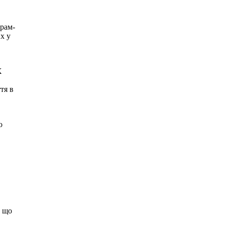
храм-
х у
Х
тя в
о
, що