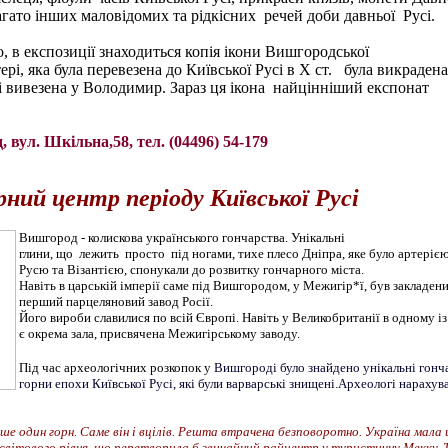
багато інших маловідомих та рідкісних речей доби давньої Русі.
о, в експозиції знаходиться копія ікони Вишгородської
і, яка була перевезена до Київської Русі в Х ст. була викрадена 
 вивезена у Володимир. Зараз ця ікона найцінніший експонат
 вул. Шкільна,58, тел. (04496) 54-179
ний центр періоду Київської Русі
Вишгород - колискова українського гончарства. Унікальні
глини, що лежить просто під ногами, тихе плесо Дніпра, яке було артеріє
Русю та Візантією, спонукали до розвитку гончарного міста.
Навіть в царській імперії саме під Вишгородом, у Межигір*ї, був закладен
перший парцеляновий завод Росії.
Його вироби славилися по всій Європі. Навіть у Великобританії в одному із
є окрема зала, присвячена Межигірському заводу.
Під час археологічних розкопок у
Вишгороді було знайдено унікальні гонч
горни епохи Київської Русі, які були варварські знищені.Археологі нарахув
е один горн. Саме він і вцілів. Решта втрачена безповоротно. Україна мала
світового рівня, що перетворила б звичайний райцентр у туристичну Мекку. 