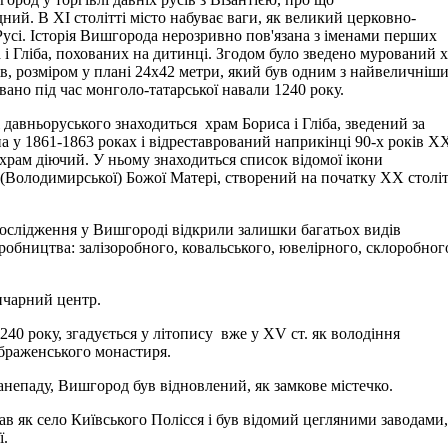
ий. В ХI столітті місто набуває ваги, як великий церковно-
Русі. Історія Вишгорода нерозривно пов'язана з іменами перших
і Гліба, похованих на дитинці. Згодом було зведено мурований 
в, розміром у плані 24x42 метри, який був одним з найвеличніши
вано під час монголо-татарської навали 1240 року.
і давньоруського знаходиться храм Бориса і Гліба, зведений за
а у 1861-1863 роках і відреставрований наприкінці 90-х років Х
 храм діючий. У ньому знаходиться список відомої ікони
(Володимирської) Божої Матері, створений на початку ХХ століт
ослідження у Вишгороді відкрили залишки багатьох видів
робництва: залізоробного, ковальського, ювелірного, склоробног
нчарний центр.
40 року, згадується у літопису вже у ХV ст. як володіння
раженського монастиря.
занепаду, Вишгород був відновлений, як замкове містечко.
ав як село Київського Полісся і був відомий цегляними заводами
ї.