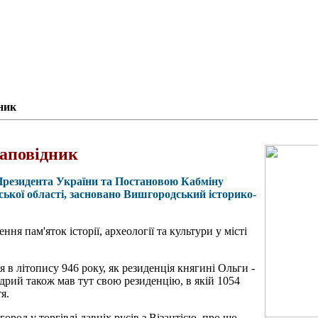
ник
аповідник
м Президента України та Постановою Кабміну
ської області, засновано Вишгородський історико-
ння пам'яток історії, археології та культури у місті
в літопису 946 року, як резиденція княгині Ольги -
рий також мав тут свою резиденцію, в якій 1054
я.
ород у торгівлі давніх русів з Візантією, про що