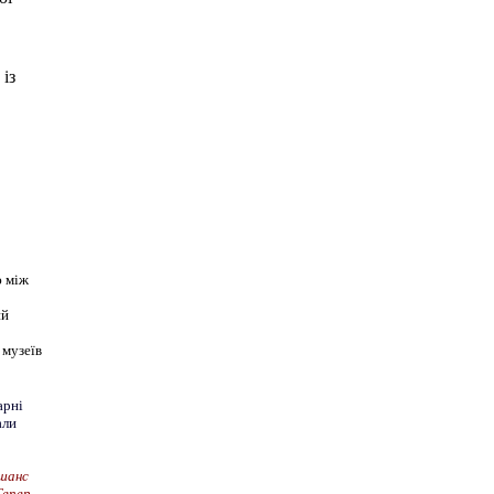
із
ю між
ий
 музеїв
арні
али
 шанс
Тепер