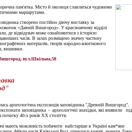
орична пам'ятка. Місто й околиця славляться
чудовими
стичними маршрутами.
повідника створено постійно діючу виставку за
розкопок «Давній Вишгород». У краєзнавчому відділі
али, де відвідувач може ознайомитися з історією
давніших часів. В залах розміщено значну частину
тнографічних матеріалів, творів народно-вжиткового
а, вишивки.
м.Вишгород, вул.Шкільна,58
тавка
од"
ась археологічна експозиція заповідника "Древній Вишгород".
експонати заповідника - археологічні знахідки, які виявили під
з початку 40-х років ХХ століття.
ачі мають можливість побачити найстаріше
в Україні кам*яне
слеця, фібули часів Київської Русі, прикраси князів, монети Давн