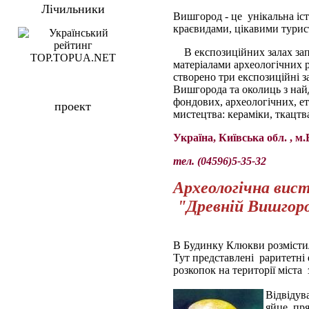
Лічильники
Вишгород - це унікальна іст
краєвидами, цікавими тури
В експозиційних залах за
матеріалами археологічних 
створено три експозиційні з
Вишгорода та околиць з най
фондових, археологічних, е
проект
мистецтва: кераміки, ткацтв
Україна, Київська обл. , 
тел. (04596)5-35-32
Археологічна вис
"Древній Вишгор
В Будинку Клюкви розмістил
Тут представлені раритетні 
розкопок на території міста 
Відвідув
яйце, пря