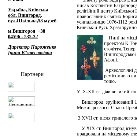
писав Костянтин Багрянородн
Україна, Київська
релігійний центр Київської 
обл. Вишгород,
православних святих Бориса 
вул.Шкільна,58 музей
усипальницю 1076-1112 рокі
Київській Русі. Храм зруйно
м.Вишгород +38
04596 - 535-32
Нині на місц
проектом К.Тон
Директор Пироженко
століття. Тепер
Ірина В*ячеславівна
Вишгородської 
Афоні.
Археологічні д
Партнери
ремісничого ви
тощо.
У Х-ХII ст. діяв великий го
Вишгород, зруйнований 12
Межигірського Спасо-Преоб
З ХVII ст. після тривалого 
У ХIХ ст. Вишгород існув
працювали на місцевому гле