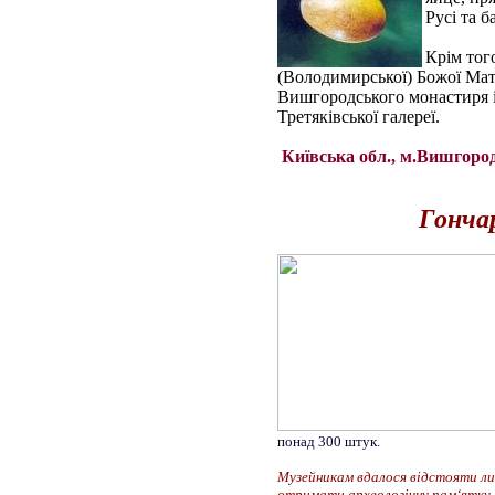
Русі та 
Крім тог
(Володимирської) Божої Матер
Вишгородського монастиря і
Третяківської галереї.
Київська обл., м.Вишгород,
Гончар
понад 300 штук.
Музейникам вдалося відстояти лиш
отримати археологічну пам‘ятку 