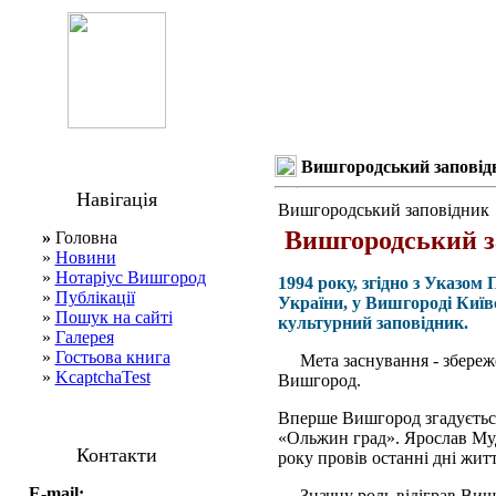
Вишгородський заповід
Навігація
Вишгородський заповідник
Вишгородський з
»
Головна
»
Новини
»
Нотаріус Вишгород
1994 року, згідно з Указо
»
Публікації
України, у Вишгороді Київ
»
Пошук на сайті
культурний заповідник.
»
Галерея
»
Гостьова книга
Мета заснування - збереже
»
KcaptchaTest
Вишгород.
Вперше Вишгород згадується 
«Ольжин град». Ярослав Муд
Контакти
року провів останні дні житт
E-mail:
Значну роль відіграв Вишг