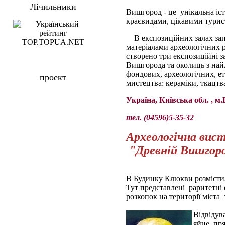
Лічильники
Вишгород - це унікальна іст
краєвидами, цікавими тури
В експозиційних залах за
матеріалами археологічних 
створено три експозиційні з
Вишгорода та околиць з най
фондових, археологічних, е
проект
мистецтва: кераміки, ткацтв
Україна, Київська обл. , 
тел. (04596)5-35-32
Археологічна вис
"Древній Вишгор
В Будинку Клюкви розмістил
Тут представлені раритетні 
розкопок на території міста 
Відвідув
яйце, пря