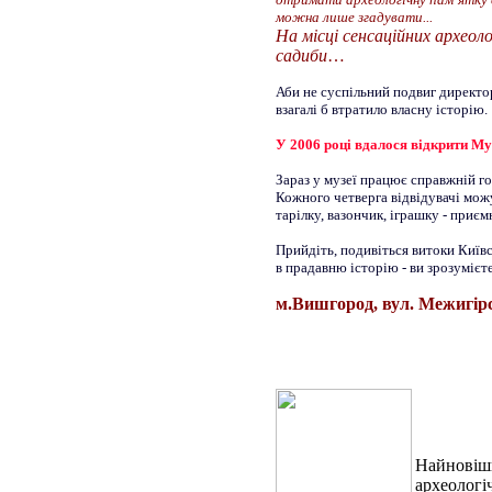
можна лише згадувати...
На місці сенсаційних археоло
садиби
…
Аби не суспільний подвиг директо
взагалі б втратило власну історію.
У 2006 році вдалося відкрити Му
Зараз у музеї працює справжній го
Кожного четверга відвідувачі можу
тарілку, вазончик, іграшку - приє
Прийдіть, подивіться витоки Київс
в прадавню історію - ви зрозумієте
м.Вишгород, вул. Межигірсь
Найновіши
археологі