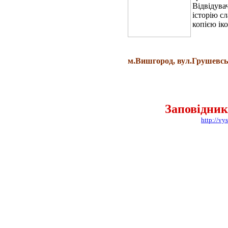
Відвідува
історію с
копією ік
м.Вишгород, вул.Грушевсько
Заповідник
http://v