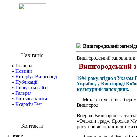
Вишгородський заповід
Навігація
Вишгородський заповідник
Вишгородський з
»
Головна
»
Новини
»
Нотаріус Вишгород
1994 року, згідно з Указо
»
Публікації
України, у Вишгороді Київ
»
Пошук на сайті
культурний заповідник.
»
Галерея
»
Гостьова книга
Мета заснування - збереже
»
KcaptchaTest
Вишгород.
Вперше Вишгород згадується 
«Ольжин град». Ярослав Муд
Контакти
року провів останні дні житт
E-mail:
Значну роль відіграв Вишг