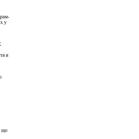
храм-
х у
Х
тя в
о
, що