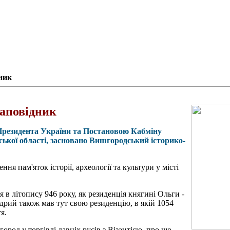
ник
аповідник
м Президента України та Постановою Кабміну
ської області, засновано Вишгородський історико-
ння пам'яток історії, археології та культури у місті
в літопису 946 року, як резиденція княгині Ольги -
рий також мав тут свою резиденцію, в якій 1054
я.
ород у торгівлі давніх русів з Візантією, про що