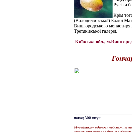
Русі та 
Крім тог
(Володимирської) Божої Матер
Вишгородського монастиря і
Третяківської галереї.
Київська обл., м.Вишгород,
Гончар
понад 300 штук.
Музейникам вдалося відстояти лиш
отримати археологічну пам‘ятку 