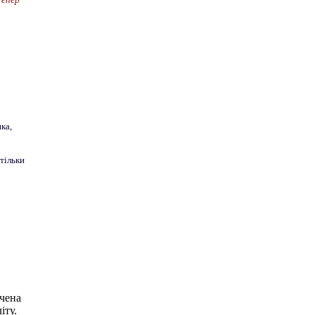
ка,
 тільки
чена
іту.