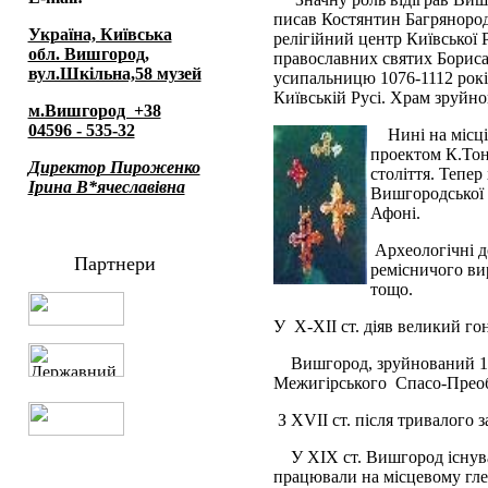
писав Костянтин Багрянородн
Україна, Київська
релігійний центр Київської 
обл. Вишгород,
православних святих Бориса 
вул.Шкільна,58 музей
усипальницю 1076-1112 рокі
Київській Русі. Храм зруйно
м.Вишгород +38
04596 - 535-32
Нині на місц
проектом К.Тон
Директор Пироженко
століття. Тепер
Ірина В*ячеславівна
Вишгородської 
Афоні.
Археологічні д
Партнери
ремісничого ви
тощо.
У Х-ХII ст. діяв великий го
Вишгород, зруйнований 12
Межигірського Спасо-Преоб
З ХVII ст. після тривалого 
У ХIХ ст. Вишгород існув
працювали на місцевому гле