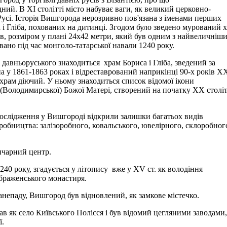
ий. В ХI столітті місто набуває ваги, як великий церковно-
Русі. Історія Вишгорода нерозривно пов'язана з іменами перших
і Гліба, похованих на дитинці. Згодом було зведено мурований 
в, розміром у плані 24x42 метри, який був одним з найвеличніши
вано під час монголо-татарської навали 1240 року.
і давньоруського знаходиться храм Бориса і Гліба, зведений за
а у 1861-1863 роках і відреставрований наприкінці 90-х років Х
 храм діючий. У ньому знаходиться список відомої ікони
(Володимирської) Божої Матері, створений на початку ХХ століт
ослідження у Вишгороді відкрили залишки багатьох видів
робництва: залізоробного, ковальського, ювелірного, склоробног
нчарний центр.
40 року, згадується у літопису вже у ХV ст. як володіння
раженського монастиря.
занепаду, Вишгород був відновлений, як замкове містечко.
ав як село Київського Полісся і був відомий цегляними заводами
ї.