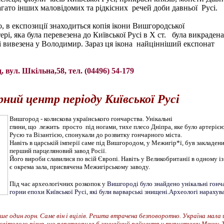
багато інших маловідомих та рідкісних речей доби давньої Русі.
о, в експозиції знаходиться копія ікони Вишгородської
і, яка була перевезена до Київської Русі в Х ст. була викрадена 
 вивезена у Володимир. Зараз ця ікона найцінніший експонат
 вул. Шкільна,58, тел. (04496) 54-179
ний центр періоду Київської Русі
Вишгород - колискова українського гончарства. Унікальні
глини, що лежить просто під ногами, тихе плесо Дніпра, яке було артеріє
Русю та Візантією, спонукали до розвитку гончарного міста.
Навіть в царській імперії саме під Вишгородом, у Межигір*ї, був закладен
перший парцеляновий завод Росії.
Його вироби славилися по всій Європі. Навіть у Великобританії в одному із
є окрема зала, присвячена Межигірському заводу.
Під час археологічних розкопок у
Вишгороді було знайдено унікальні гонч
горни епохи Київської Русі, які були варварські знищені.Археологі нарахув
е один горн. Саме він і вцілів. Решта втрачена безповоротно. Україна мала
світового рівня, що перетворила б звичайний райцентр у туристичну Мекку. 