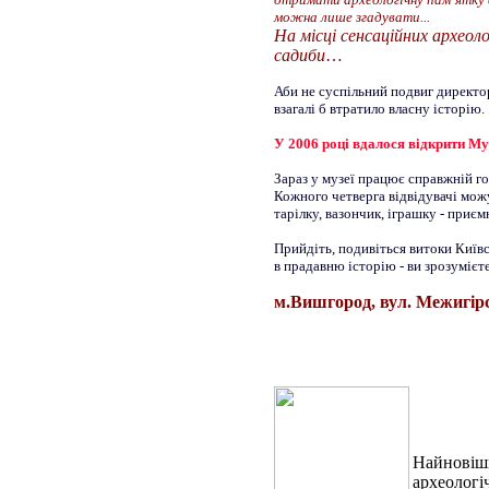
можна лише згадувати...
На місці сенсаційних археоло
садиби
…
Аби не суспільний подвиг директо
взагалі б втратило власну історію.
У 2006 році вдалося відкрити Му
Зараз у музеї працює справжній го
Кожного четверга відвідувачі можу
тарілку, вазончик, іграшку - приє
Прийдіть, подивіться витоки Київс
в прадавню історію - ви зрозумієте
м.Вишгород, вул. Межигірсь
Найновіши
археологі