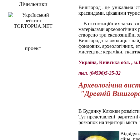
Лічильники
Вишгород - це унікальна іст
краєвидами, цікавими тури
В експозиційних залах за
матеріалами археологічних 
створено три експозиційні з
Вишгорода та околиць з най
фондових, археологічних, е
проект
мистецтва: кераміки, ткацтв
Україна, Київська обл. , 
тел. (04596)5-35-32
Археологічна вис
"Древній Вишгор
В Будинку Клюкви розмістил
Тут представлені раритетні 
розкопок на території міста 
Відвідув
яйце, пря