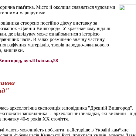
орична пам'ятка. Місто й околиця славляться
чудовими
стичними маршрутами.
повідника створено постійно діючу виставку за
розкопок «Давній Вишгород». У краєзнавчому відділі
али, де відвідувач може ознайомитися з історією
давніших часів. В залах розміщено значну частину
тнографічних матеріалів, творів народно-вжиткового
а, вишивки.
м.Вишгород, вул.Шкільна,58
тавка
од"
ась археологічна експозиція заповідника "Древній Вишгород".
експонати заповідника - археологічні знахідки, які виявили під
з початку 40-х років ХХ століття.
ачі мають можливість побачити найстаріше
в Україні кам*яне
слеця, фібули часів Київської Русі, прикраси князів, монети Давн