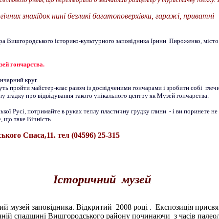
гічних знахідок нині безликі багатоповерхівки, гаражі, приватні
ра Вишгородського історико-культурного заповідника Ірини Пироженко, місто
зей гончарства.
нчарний круг.
ть пройти майстер-клас разом із досвідченими гончарами і зробити собі глечи
мну згадку про відвідування такого унікального центру як Музей гончарства.
ької Русі, потримайте в руках теплу пластичну грудку глини - і ви поринете не
, що таке Вічність.
кого Спаса,11. тел (04596) 25-315
Історичний музей
й музей заповідника. Відкритий 2008 році . Експозиція присвя
чній спадщині Вишгородського району починаючи з часів палеол