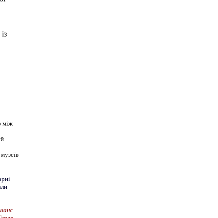
із
ю між
ий
 музеїв
арні
али
 шанс
Тепер