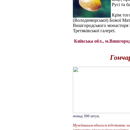
Русі та 
Крім тог
(Володимирської) Божої Матер
Вишгородського монастиря і
Третяківської галереї.
Київська обл., м.Вишгород,
Гончар
понад 300 штук.
Музейникам вдалося відстояти лиш
отримати археологічну пам‘ятку 