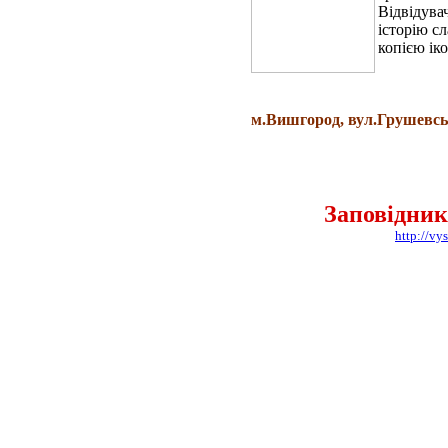
Відвідува
історію с
копією ік
м.Вишгород, вул.Грушевсько
Заповідник
http://v