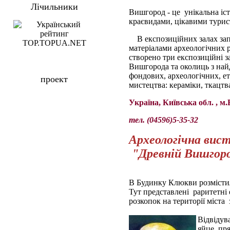
Лічильники
Вишгород - це унікальна іст
краєвидами, цікавими тури
В експозиційних залах за
матеріалами археологічних 
створено три експозиційні з
Вишгорода та околиць з най
фондових, археологічних, е
проект
мистецтва: кераміки, ткацтв
Україна, Київська обл. , 
тел. (04596)5-35-32
Археологічна вис
"Древній Вишгор
В Будинку Клюкви розмістил
Тут представлені раритетні 
розкопок на території міста 
Відвідув
яйце, пря