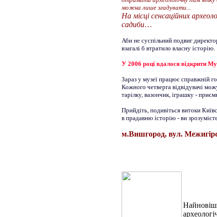
можна лише згадувати...
На місці сенсаційних археоло
садиби
…
Аби не суспільний подвиг директо
взагалі б втратило власну історію.
У 2006 році вдалося відкрити Му
Зараз у музеї працює справжній го
Кожного четверга відвідувачі можу
тарілку, вазончик, іграшку - приє
Прийдіть, подивіться витоки Київс
в прадавню історію - ви зрозумієте
м.Вишгород, вул. Межигірсь
Найновіши
археологі