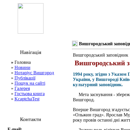
Вишгородський заповід
Навігація
Вишгородський заповідник
Вишгородський з
»
Головна
»
Новини
»
Нотаріус Вишгород
1994 року, згідно з Указо
»
Публікації
України, у Вишгороді Київ
»
Пошук на сайті
культурний заповідник.
»
Галерея
»
Гостьова книга
Мета заснування - збереже
»
KcaptchaTest
Вишгород.
Вперше Вишгород згадується 
«Ольжин град». Ярослав Муд
Контакти
року провів останні дні житт
E-mail:
Значну роль відіграв Вишг