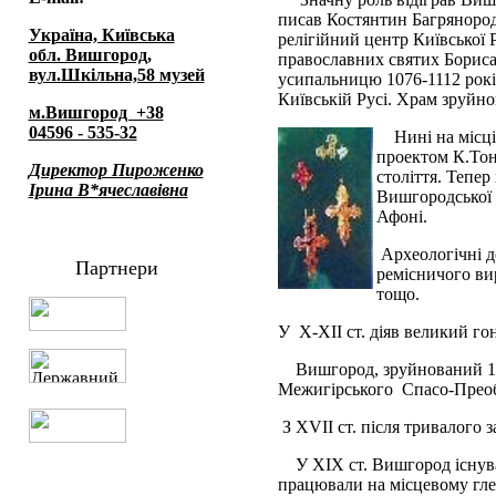
писав Костянтин Багрянородн
Україна, Київська
релігійний центр Київської 
обл. Вишгород,
православних святих Бориса 
вул.Шкільна,58 музей
усипальницю 1076-1112 рокі
Київській Русі. Храм зруйно
м.Вишгород +38
04596 - 535-32
Нині на місц
проектом К.Тон
Директор Пироженко
століття. Тепер
Ірина В*ячеславівна
Вишгородської 
Афоні.
Археологічні д
Партнери
ремісничого ви
тощо.
У Х-ХII ст. діяв великий го
Вишгород, зруйнований 12
Межигірського Спасо-Преоб
З ХVII ст. після тривалого 
У ХIХ ст. Вишгород існув
працювали на місцевому гле