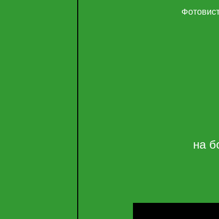
Фотовист
на б