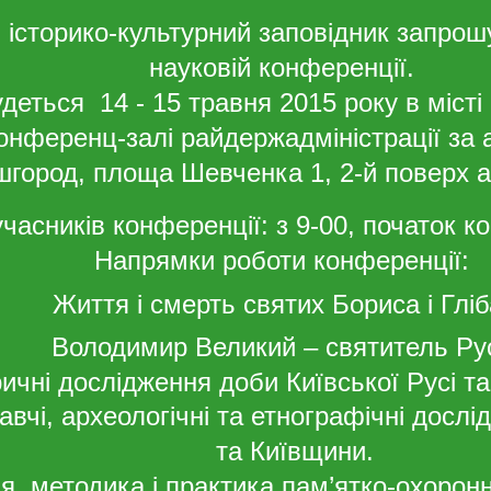
історико-культурний заповідник запрошу
науковій конференції.
деться 14 - 15 травня 2015 року в місті
онференц-залі райдержадміністрації за 
шгород,
площа Шевченка 1, 2-й поверх а
часників конференції: з 9-00, початок к
Напрямки роботи конференції:
Життя і смерть святих Бориса і Гліб
Володимир Великий – святитель Рус
ричні дослідження доби Київської Русі т
навчі, археологічні та етнографічні дос
та Київщини.
ія, методика і практика пам’ятко-охоронн