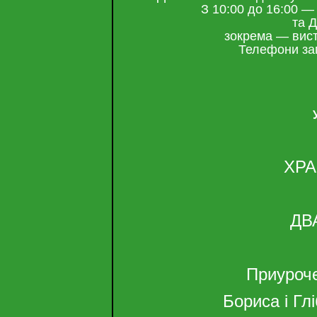
З 10:00 до 16:00 —
та 
зокрема — вист
Телефони зап
ХРА
ДВ
Приуроче
Бориса і Гл