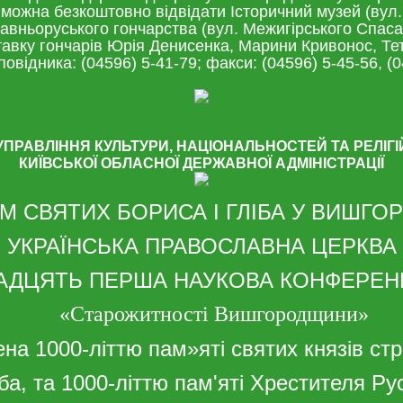
 можна безкоштовно відвідати Історичний музей (вул.
Давньоруського гончарства (вул. Межигірського Спаса
авку гончарів Юрія Денисенка, Марини Кривонос, Те
овідника: (04596) 5-41-79; факси: (04596) 5-45-56, (0
УПРАВЛІННЯ КУЛЬТУРИ, НАЦІОНАЛЬНОСТЕЙ ТА РЕЛІГІ
КИЇВСЬКОЇ ОБЛАСНОЇ ДЕРЖАВНОЇ АДМІНІСТРАЦІЇ
М СВЯТИХ БОРИСА І ГЛІБА У ВИШГОР
УКРАЇНСЬКА ПРАВОСЛАВНА ЦЕРКВА
АДЦЯТЬ ПЕРША НАУКОВА КОНФЕРЕН
«Старожитності Вишгородщини»
на 1000-літтю пам»яті святих князів ст
іба, та 1000-літтю пам'яті Хрестителя Р