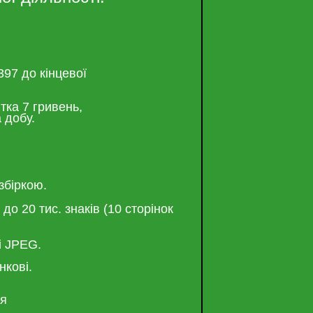
397 до кінцевої
тка 7 гривень,
 добу.
збіркою
.
до 20 тис. знаків (10 сторінок
і JPEG.
нкові.
ня