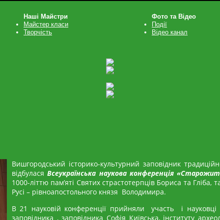
Наші Майстри
Фото та Відео
Майстер класи
Події
Творчість
Відео канал
Вишгородський історико-культурний заповідник традицій
відбулася
Всеукраїнська наукова конференція «Старожи
1000-літтю пам’яті Святих страстотерпців Бориса та Гліба, т
Русі – рівноапостольного князя Володимира.
В 21 науковій конференції прийняли участь і науковці 
заповідника , заповідника Софія Київська, інституту археол