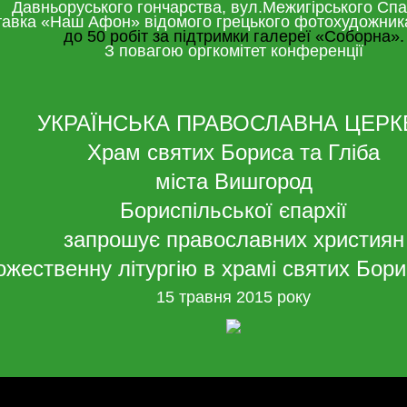
Давньоруського гончарства, вул.Межигірського Спа
авка «Наш Афон» відомого грецького фотохудожни
до 50 робіт за підтримки галереї «Соборна».
З повагою оргкомітет конференції
УКРАЇНСЬКА ПРАВОСЛАВНА ЦЕРК
Храм святих Бориса та Гліба
міста Вишгород
Бориспільської єпархії
запрошує православних християн
ожественну літургію в храмі святих Бори
15 травня 2015 року