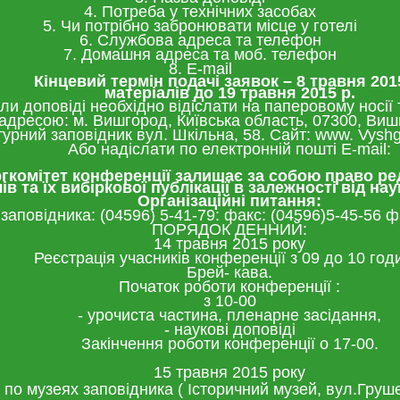
4. Потреба у технічних засобах
5. Чи потрібно забронювати місце у готелі
6. Службова адреса та телефон
7. Домашня адреса та моб. телефон
8. E-mail
Кінцевий
термін
подачі
заявок
–
8
травня
201
матеріалів
до
19 травня
201
5
р
.
ли доповіді необхідно відіслати на паперовому носі
 адресою: м. Вишгород, Київська область, 07300, Ви
турний заповідник вул. Шкільна, 58. Сайт: www. Vysh
Або надіслати по електронній пошті E-mail:
гкомітет
конференції
залишає
за
собою
право
ре
лів
та
їх
вибіркової
публікації
в
залежності
від
нау
Організаційні питання:
аповідника: (04596) 5-41-79: факс: (04596)5-45-56 ф
ПОРЯДОК ДЕННИЙ:
14 травня 2015 року
Реєстрація учасників конференції з 09 до 10 год
Брей- кава.
Початок роботи конференції :
з 10-00
- урочиста частина, пленарне засідання,
- наукові доповіді
Закінчення роботи конференції о 17-00.
15 травня 2015 року
ї по музеях заповідника ( Історичний музей, вул.Груш