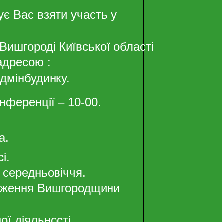
є Вас взяти участь у
 Вишгороді Київської області
адресою :
дмінбудинку.
онференції – 10-00.
а.
і.
а середньовіччя.
лідження Вишгородщини
ої діяльності.