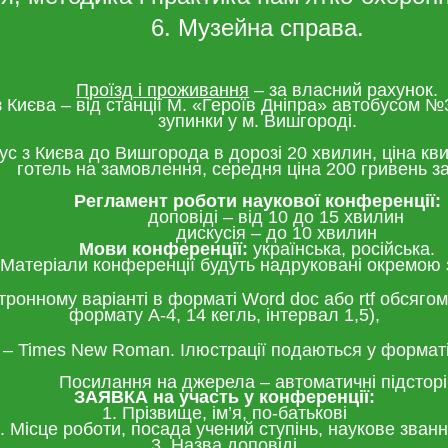
6. Музейна справа.
Проїзд
і
проживання
– за власний рахунок.
 з Києва – від станції М. «Героїв Дніпра» автобусом №
зупинки у м. Вишгороді.
ус з Києва до Вишгорода в дорозі 20 хвилин, ціна кви
готель на замовлення, середня ціна 200 гривень за
Регламент роботи наукової конференції:
доповіді – від 10 до 15 хвилин
дискусія – до 10 хвилин
Мови конференції:
українська, російська.
Матеріали конференції будуть надруковані окремою 
ронному варіанті в форматі Word doc або rtf обсягом 
формату А-4, 14 кегль, інтервал 1,5),
– Times New Roman. Ілюстрації подаються у формат
Посилання на джерела – автоматичні підсторі
ЗАЯВКА на участь у конференції:
1. Прізвище, ім’я, по-батькові
. Місце роботи, посада учений ступінь, наукове зван
3. Назва доповіді