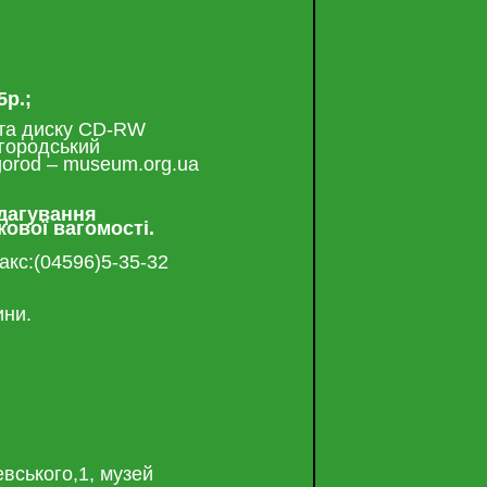
5р
.;
ї та диску СD-RW
шгородський
gorod – museum.org.ua
дагування
кової
вагомості
.
акс:(04596)5-35-32
ини.
евського,1, музей