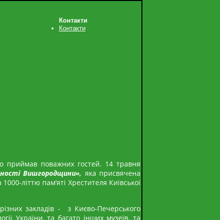
Контакти
Контакти
но приймав поважних гостей. 14 травня
тності Вишгородщини»,
яка присвячена
а 1000-літтю пам’яті Хрестителя Київської
різних закладів - з Києво-Печерського
огії України, та багато інших музеїв, та