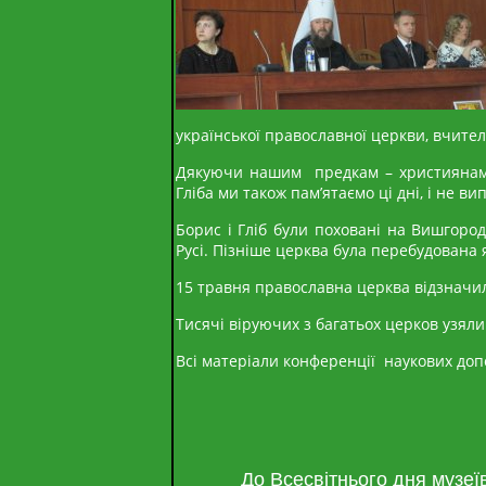
української православної церкви, вчителі
Дякуючи нашим предкам – християнам, 
Гліба ми також пам’ятаємо ці дні, і не ви
Борис і Гліб були поховані на Вишгоро
Русі. Пізніше церква була перебудована 
15 травня православна церква відзначила 
Тисячі віруючих з багатьох церков узяли 
Всі матеріали конференції наукових доп
До Всесвітнього дня музеї