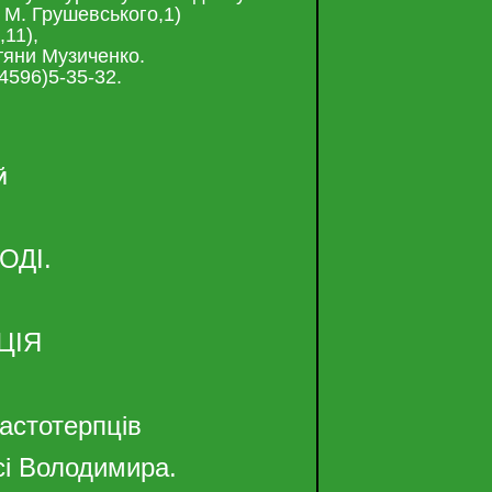
 М. Грушевського,1)
,11),
тяни Музиченко.
4596)5-35-32.
Й
ОДІ.
ЦІЯ
растотерпців
усі Володимира.