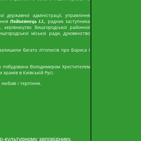
ої державної адміністрації, управління
ління
Подолянець І.І.,
радник заступника
., керівництво Вишгородської районної
ишгородської міської ради, духовенство
алишили багато літописів про Бориса і
ула побудована Володимиром Хрестителем
храмів в Київській Русі.
 любові і терпіння.
о-культурному заповіднику.