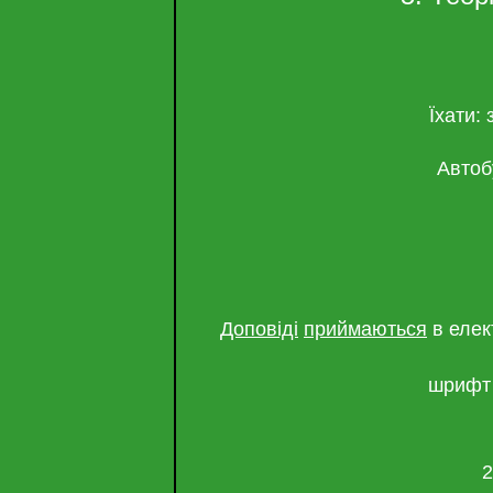
Їхати:
Автоб
Доповіді
приймаються
в елект
шрифт 
2