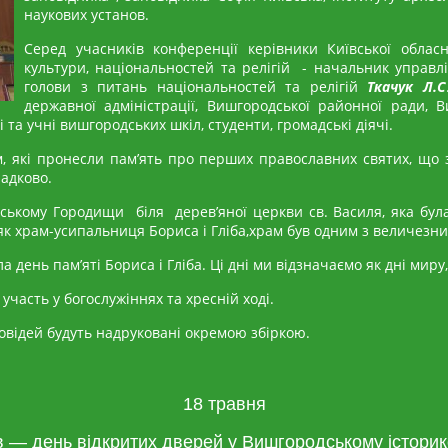
наукових установ.
Серед учасників конференції керівники Київської обласн
культури, національностей та релігій - начальник управ
голови з питань національностей та релігій
Ткачук Л.С
державної адміністрації, Вишгородської районної ради, В
 та учні вишгородських шкіл, студенти, громадські діячі.
які пронесли пам’ять про перших православних святих, що з
падково.
дському Городищи біля дерев’яної церкви св. Василя, яка б
як храм-усипальниця Бориса і Гліба,храм був одним з величезних 
день пам’яті Бориса і Гліба. Ці дні ми відзначаємо як дні миру,
участь у богослужіннях та хресній ході.
овідей будуть надруковані окремою збіркою.
18 травня
в — день відкритих дверей у Вишгородському історик