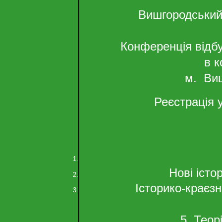
Вишгородський 
Конференція відбу
в к
м. Ви
Реєстрація у
Нові істо
Історико-краєз
5. Теор