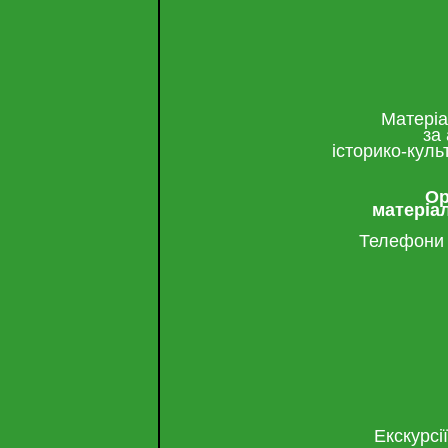
Матеріа
за
історико-куль
Ор
матеріа
Телефони з
Екскурсі