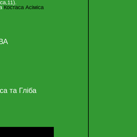
са,11).
ка
Костаса Асіміса
ВА
са та Гліба