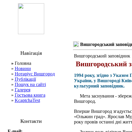
Вишгородський заповід
Навігація
Вишгородський заповідник
Вишгородський з
»
Головна
»
Новини
»
Нотаріус Вишгород
1994 року, згідно з Указо
»
Публікації
України, у Вишгороді Київ
»
Пошук на сайті
культурний заповідник.
»
Галерея
»
Гостьова книга
Мета заснування - збереже
»
KcaptchaTest
Вишгород.
Вперше Вишгород згадується 
«Ольжин град». Ярослав Муд
Контакти
року провів останні дні житт
E-mail:
Значну роль відіграв Вишг