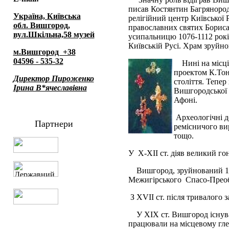
писав Костянтин Багрянородн
Україна, Київська
релігійний центр Київської 
обл. Вишгород,
православних святих Бориса 
вул.Шкільна,58 музей
усипальницю 1076-1112 рокі
Київській Русі. Храм зруйно
м.Вишгород +38
04596 - 535-32
Нині на місц
проектом К.Тон
Директор Пироженко
століття. Тепер
Ірина В*ячеславівна
Вишгородської 
Афоні.
Археологічні д
Партнери
ремісничого ви
тощо.
У Х-ХII ст. діяв великий го
Вишгород, зруйнований 12
Межигірського Спасо-Преоб
З ХVII ст. після тривалого 
У ХIХ ст. Вишгород існув
працювали на місцевому гле