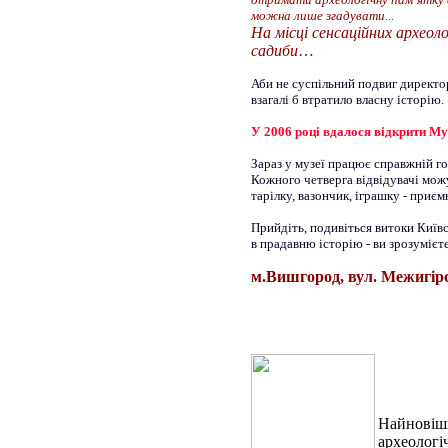
можна лише згадувати...
На місці сенсаційних археоло
садиби
…
Аби не суспільний подвиг директо
взагалі б втратило власну історію.
У 2006 році вдалося відкрити Му
Зараз у музеї працює справжній го
Кожного четверга відвідувачі можу
тарілку, вазончик, іграшку - приє
Прийдіть, подивіться витоки Київс
в прадавню історію - ви зрозумієте
м.Вишгород, вул. Межигірсь
Найновіши
археологі