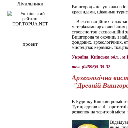
Лічильники
Вишгород - це унікальна іст
краєвидами, цікавими тури
В експозиційних залах за
матеріалами археологічних 
створено три експозиційні з
Вишгорода та околиць з най
фондових, археологічних, е
проект
мистецтва: кераміки, ткацтв
Україна, Київська обл. , 
тел. (04596)5-35-32
Археологічна вис
"Древній Вишгор
В Будинку Клюкви розмістил
Тут представлені раритетні 
розкопок на території міста 
Відвідув
яйце, пря