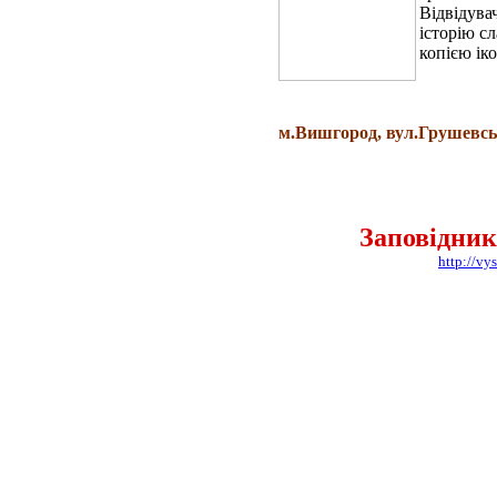
Відвідува
історію с
копією ік
м.Вишгород, вул.Грушевсько
Заповідник
http://v