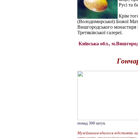
Русі та 
Крім тог
(Володимирської) Божої Матер
Вишгородського монастиря і
Третяківської галереї.
Київська обл., м.Вишгород,
Гончар
понад 300 штук.
Музейникам вдалося відстояти лиш
отримати археологічну пам‘ятку 